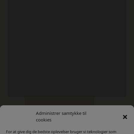
Administrer samtykke til
Kontakt
Privatlivs Politik
cookies
For at give dig de bedste oplevelser bruger vi teknologier som