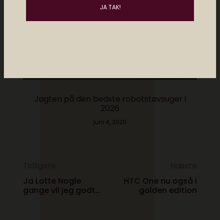
Jagten på den bedste robotstøvsuger i
2026
juni 4, 2026
Tidligere
Næste
Ja Lotte Nogle
HTC One nu også i
gange vil jeg godt
golden edition
arbejde uden at få
penge for det