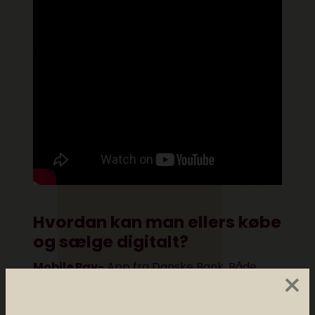
Hvordan kan man ellers købe
og sælge digitalt?
Mobile Pay-
App fra Danske Bank. Både
×
køber og sælger skal have app’en
installeret og oprettet en konto med