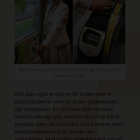
NFC betaling via mobilen har i mange år fungerer i
praksis i Japan
NFC kan også erstatte QR koder som vi
efterhånden er vant til at se i gadebilledet
og i magasiner. En QR kode skal skannes
med en særlig app, men en NFC chip på et
produkt eller i et blad skal blot berøres med
mobiltelefonen og så dukker der
rabatkoder, ekstra info, videofilm ect. op på