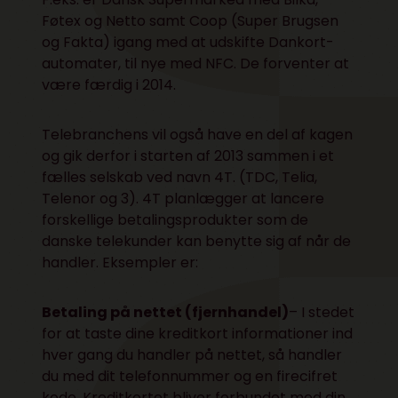
Føtex og Netto samt Coop (Super Brugsen
og Fakta) igang med at udskifte Dankort-
automater, til nye med NFC. De forventer at
være færdig i 2014.
Telebranchens vil også have en del af kagen
og gik derfor i starten af 2013 sammen i et
fælles selskab ved navn 4T. (TDC, Telia,
Telenor og 3). 4T planlægger at lancere
forskellige betalingsprodukter som de
danske telekunder kan benytte sig af når de
handler. Eksempler er:
Betaling på nettet (fjernhandel)
– I stedet
for at taste dine kreditkort informationer ind
hver gang du handler på nettet, så handler
du med dit telefonnummer og en firecifret
kode. Kreditkortet bliver forbundet med din