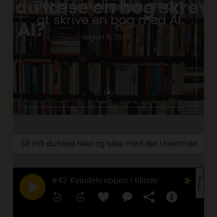
Det er virkelig ikke smart
at skrive en bog med AI
august 3, 2026
Så må du have held og lykke med det i hvertfald