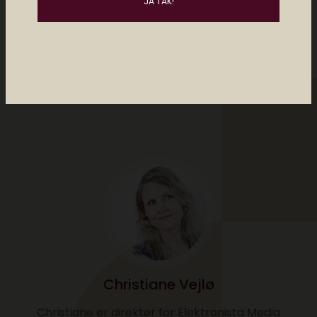
af
christiane vejlø
1 comment
Christiane Vejlø
Christiane er direktør for Elektronista Media