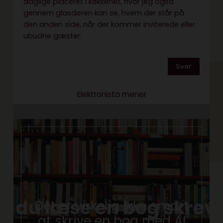
daglige placeret i køkkenet, hvor jeg også
gennem glasdøren kan se, hvem der står på
den anden side, når der kommer inviterede eller
ubudne gæster.
Svar
Elektronista mener
Det er virkelig ikke smart
at skrive en bog med AI