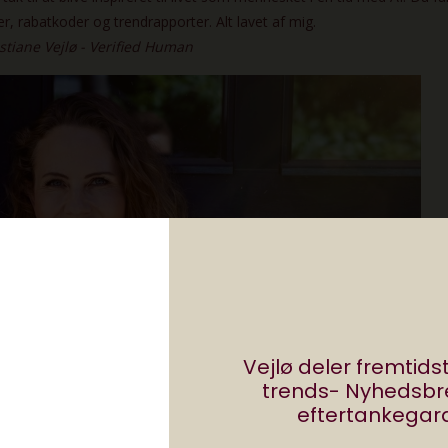
Vejlø deler fremtid
trends- Nyhedsb
eftertankegara