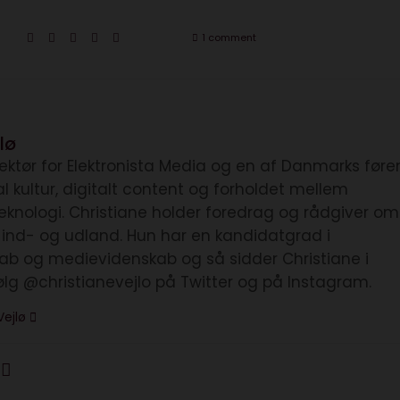
1 comment
lø
irektør for Elektronista Media og en af Danmarks før
tal kultur, digitalt content og forholdet mellem
knologi. Christiane holder foredrag og rådgiver om
i ind- og udland. Hun har en kandidatgrad i
kab og medievidenskab og så sidder Christiane i
ølg @christianevejlo på Twitter og på Instagram.
Vejlø