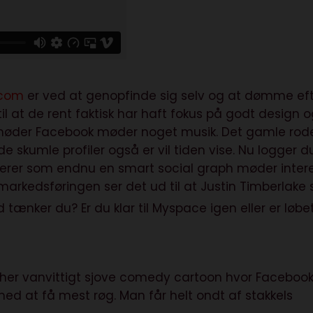
.com
er ved at genopfinde sig selv og at dømme ef
til at de rent faktisk har haft fokus på godt design 
t møder Facebook møder noget musik. Det gamle ro
 skumle profiler også er vil tiden vise. Nu logger d
rer som endnu en smart social graph møder inter
rkedsføringen ser det ud til at Justin Timberlake 
 tænker du? Er du klar til Myspace igen eller er løbe
n her vanvittigt sjove comedy cartoon hvor Faceboo
d at få mest røg. Man får helt ondt af stakkels