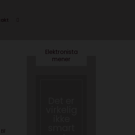
takt
Elektronista
mener
En
medie
branch
Det er
e i
virkelig
forand
ikke
ring,
smart
og
til