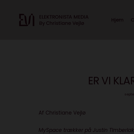
Hjem
C
ER VI KLA
septe
Af Christiane Vejlø
MySpace trækker på Justin TImberlake o