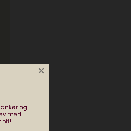
×
stanker og
rev med
nti!