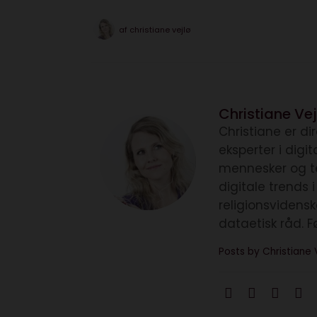
af
christiane vejlø
Christiane Vej
Christiane er d
eksperter i digi
mennesker og te
digitale trends 
religionsvidens
dataetisk råd. F
Posts by Christiane 