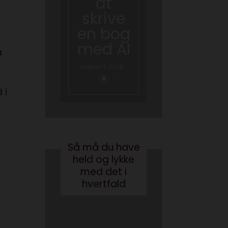
at
hvad
skrive
gør vi
en bog
med
med AI
brande
å
d
august 3, 2026
conten
t?
 i
maj 24, 2017
Så må du have
held og lykke
med det i
hvertfald