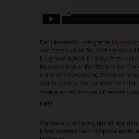
Det i internetår ældgamle
Myspace
den første video fra sitet ser det ud 
brugervenlighed. En slags Pinteres
Myspace look er ihvertfald væk. Om de
ind med Facebook og Myspace funge
graph service. Men at dømme efter ma
trække en ret stor del af læsset.
Hvad
kørt?
Og mens vi er igang tjek så lige de
bliver roasted men MySpace ender me