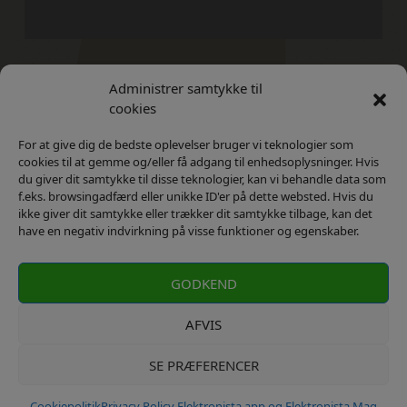
Administrer samtykke til
Kontakt
Privatlivs Politik
cookies
For at give dig de bedste oplevelser bruger vi teknologier som
cookies til at gemme og/eller få adgang til enhedsoplysninger. Hvis
du giver dit samtykke til disse teknologier, kan vi behandle data som
f.eks. browsingadfærd eller unikke ID'er på dette websted. Hvis du
ikke giver dit samtykke eller trækker dit samtykke tilbage, kan det
have en negativ indvirkning på visse funktioner og egenskaber.
GODKEND
AFVIS
SE PRÆFERENCER
kontakt: info@elektronista.dk, CVR-nr. DK3767647
Cookiepolitik
Privacy Policy Elektronista app og Elektronista Mag