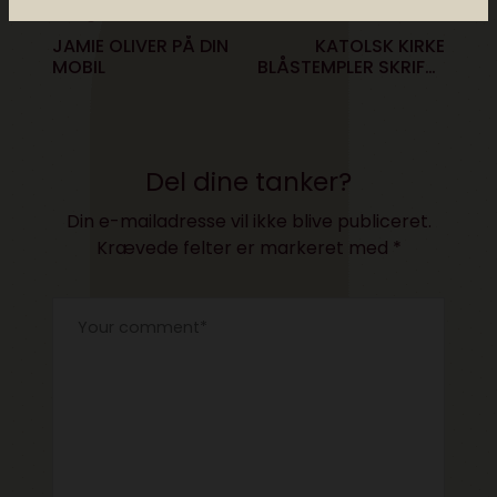
Tidligere
Næste
JAMIE OLIVER PÅ DIN
KATOLSK KIRKE
MOBIL
BLÅSTEMPLER SKRIFTE
APP
Del dine tanker?
Din e-mailadresse vil ikke blive publiceret.
Krævede felter er markeret med
*