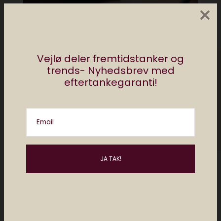
×
Vejlø deler fremtidstanker og
trends- Nyhedsbrev med
eftertankegaranti!
Email
Styr på dine noter- digitalt eller
analogt?
april 29, 2026