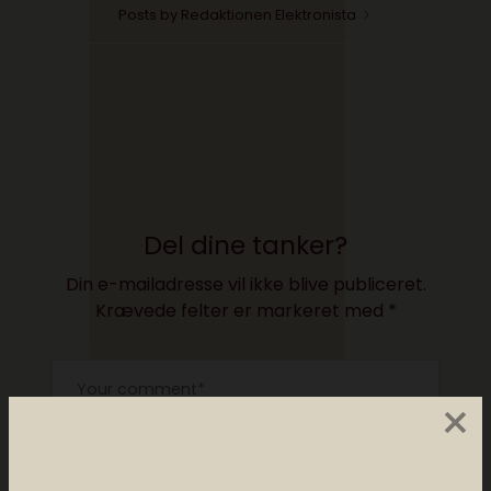
Posts by Redaktionen Elektronista
Del dine tanker?
Din e-mailadresse vil ikke blive publiceret.
Krævede felter er markeret med
*
×