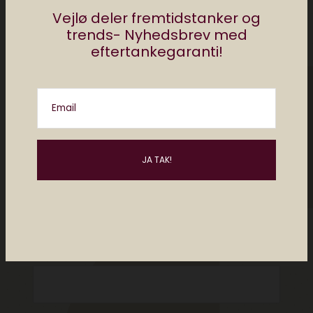
Vejlø deler fremtidstanker og
trends- Nyhedsbrev med
eftertankegaranti!
Email
Please enter an answer in digits:
one × three =