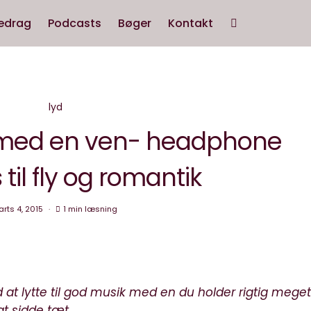
edrag
Podcasts
Bøger
Kontakt
lyd
 med en ven- headphone
s til fly og romantik
rts 4, 2015
1 min læsning
at lytte til god musik med en du holder rigtig meget
at sidde tæt.