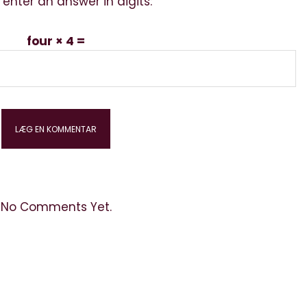
 enter an answer in digits:
four × 4 =
No Comments Yet.