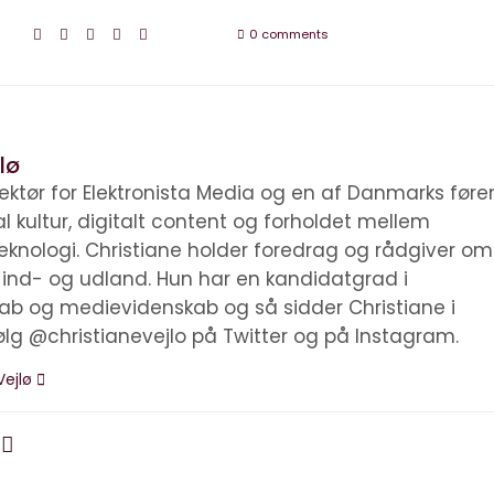
0 comments
lø
irektør for Elektronista Media og en af Danmarks før
tal kultur, digitalt content og forholdet mellem
knologi. Christiane holder foredrag og rådgiver om
i ind- og udland. Hun har en kandidatgrad i
kab og medievidenskab og så sidder Christiane i
ølg @christianevejlo på Twitter og på Instagram.
Vejlø