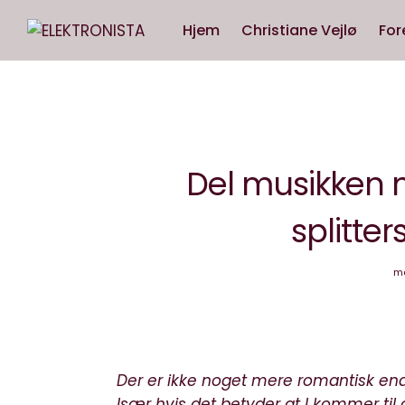
Hjem
Christiane Vejlø
For
Del musikken
splitter
ma
Der er ikke noget mere romantisk end 
Især hvis det betyder at I kommer til 