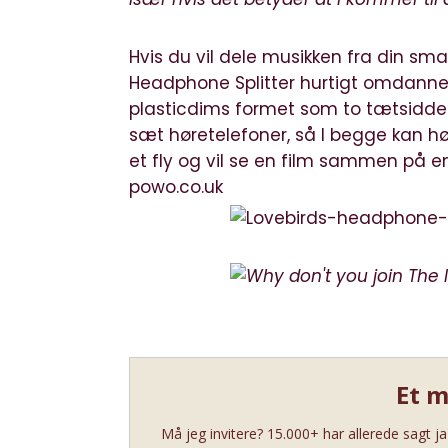
Hvis du vil dele musikken fra din sm
Headphone Splitter hurtigt omdanne d
plasticdims formet som to tætsidden
sæt høretelefoner, så I begge kan hør
et fly og vil se en film sammen på e
powo.co.uk