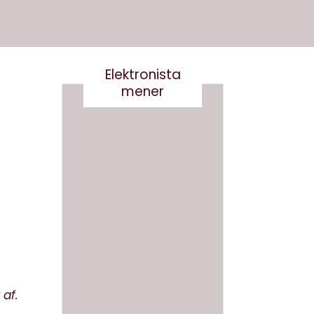
Elektronista
mener
Nej tak
til
Robert
og
Det er
Robert
virkelig
a-
ikke
Derfor
smart
skal vi
at
ikke
skrive
navngi
 af.