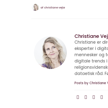
af
christiane vejlø
Christiane Vej
Christiane er d
eksperter i digi
mennesker og te
digitale trends 
religionsvidens
dataetisk råd. F
Posts by Christiane 