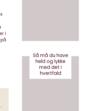
en bog
ve AI
med AI
bots
(eller
ds
august 3, 2026
robotst
a
øvsug
r i
ere)
 på
oktober 11, 2024
Så må du have
held og lykke
med det i
hvertfald