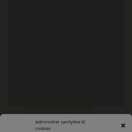
Administrer samtykke til
Kontakt
Privatlivs Politik
cookies