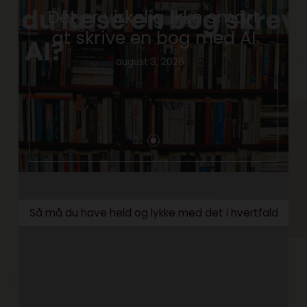
Det er virkelig ikke smart
at skrive en bog med AI
august 3, 2026
Så må du have held og lykke med det i hvertfald