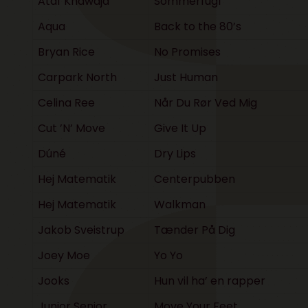
Ataf Khawaja
Sommerfugl
Aqua
Back to the 80’s
Bryan Rice
No Promises
Carpark North
Just Human
Celina Ree
Når Du Rør Ved Mig
Cut ’N’ Move
Give It Up
Dúné
Dry Lips
Hej Matematik
Centerpubben
Hej Matematik
Walkman
Jakob Sveistrup
Tænder På Dig
Joey Moe
Yo Yo
Jooks
Hun vil ha’ en rapper
Junior Senior
Move Your Feet