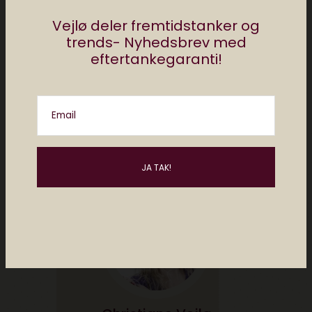
Vejlø deler fremtidstanker og
Del
trends- Nyhedsbrev med
eftertankegaranti!
af
christiane vejlø
Email
0 comments