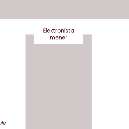
Elektronista
mener
En
medie
branch
Det er
e i
virkelig
forand
ikke
ring,
smart
og
at
hvad
skrive
gør vi
ale