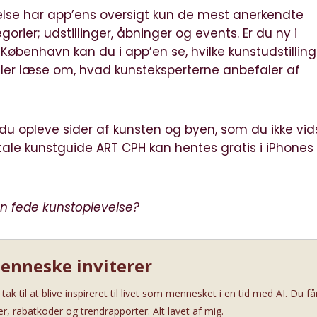
velse har app’ens oversigt kun de mest anerkendte
egorier; udstillinger, åbninger og events. Er du ny i
 København kan du i app’en se, hvilke kunstudstilling
ller læse om, hvad kunsteksperterne anbefaler af
u opleve sider af kunsten og byen, som du ikke vid
itale kunstguide ART CPH kan hentes gratis i iPhones
 den fede kunstoplevelse?