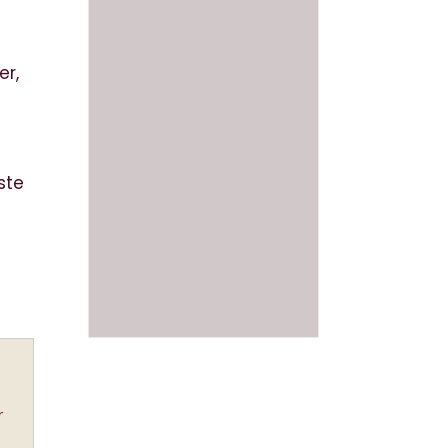
er,
ste