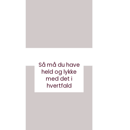
en bog
med
med AI
brande
d
august 3, 2026
conten
t?
maj 24, 2017
Så må du have
held og lykke
med det i
hvertfald