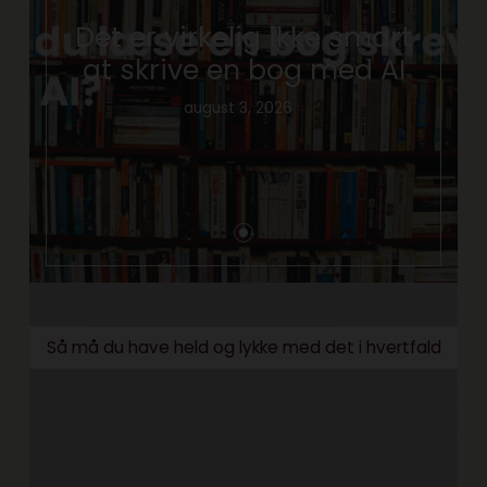
Det er virkelig ikke smart
at skrive en bog med AI
august 3, 2026
Så må du have held og lykke med det i hvertfald