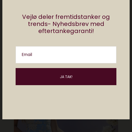
Facebook.dk/ElektronistaDK
Posts by Redaktionen Elektronista
Vejlø deler fremtidstanker og
trends- Nyhedsbrev med
eftertankegaranti!
Måske kan du lide..
Email