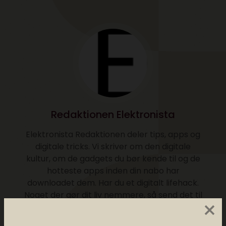
Redaktionen Elektronista
Elektronista Redaktionen deler tips, apps og
digitale tricks. Vi skriver om den digitale
kultur, om de gadgets du bør kende til og de
hotteste apps inden din nabo har
downloadet dem. Har du et digitalt lifehack.
Noget der gør dit liv nemmere, så send det til
×
mj@elektronista.dk og så trykker vi det
måske. Husk at følge os på