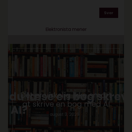
Svar
Elektronista mener
Det er virkelig ikke smart
at skrive en bog med AI
august 3, 2026