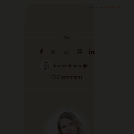
Del
af
christiane vejlø
0 comments