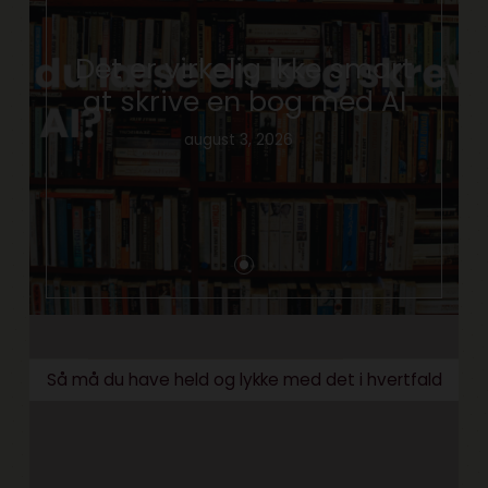
Det er virkelig ikke smart
at skrive en bog med AI
august 3, 2026
Så må du have held og lykke med det i hvertfald