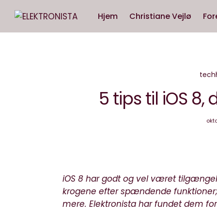
Hjem
Christiane Vejlø
For
tech
5 tips til iOS 8
okto
iOS 8 har godt og vel været tilgængeli
krogene efter spændende funktioner;
mere. Elektronista har fundet dem for