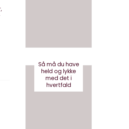
en bog
om AI
med AI
,
juni 26, 2026
r
august 3, 2026
Så må du have
held og lykke
med det i
hvertfald