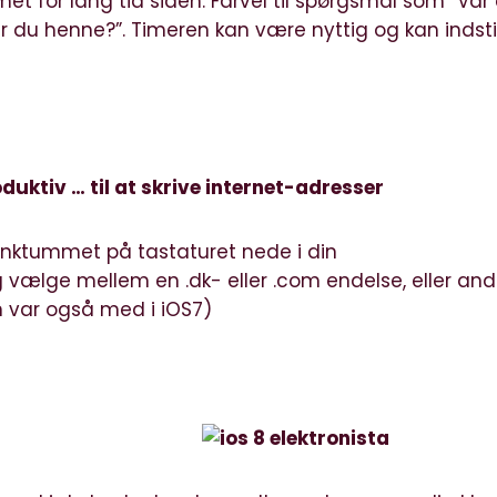
t for lang tid siden. Farvel til spørgsmål som “Var
ar du henne?”. Timeren kan være nyttig og kan indsti
duktiv … til at skrive internet-adresser
nktummet på tastaturet nede i din
 vælge mellem en .dk- eller .com endelse, eller and
 var også med i iOS7)