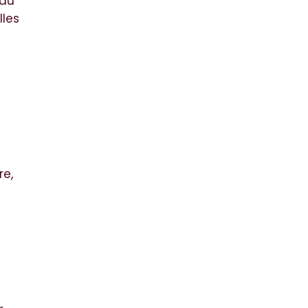
 du
lles
re,