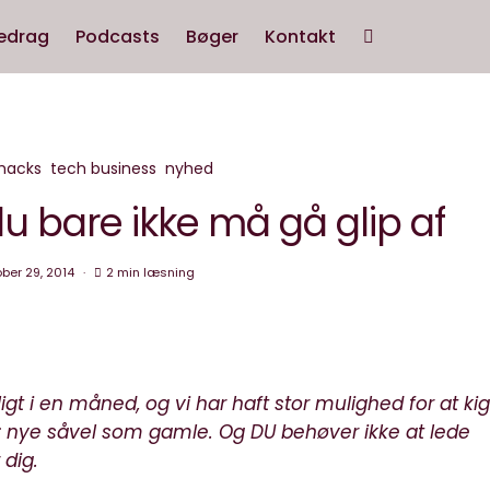
edrag
Podcasts
Bøger
Kontakt
hacks
tech business
nyhed
, du bare ikke må gå glip af
ber 29, 2014
2 min læsning
© JegHedderMilos.d
gt i en måned, og vi har haft stor mulighed for at kig
 nye såvel som gamle. Og DU behøver ikke at lede
 dig.