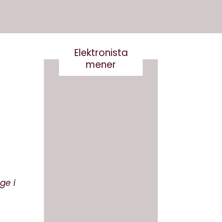
Elektronista
mener
Det er
Kære
k
virkelig
kultur
ikke
minist
smart
er- vi
ge i
at
skal
skrive
tale