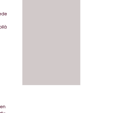
ede
oilà
 en