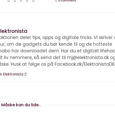
4 comments
lektronista
ktionen deler tips, apps og digitale tricks. Vi skrive
ltur, om de gadgets du bør kende til og de hotteste
nabo har downloadet dem. Har du et digitalt lifehac
it liv nemmere, så send det til mj@elektronista.dk o
åske. Husk at følge os på Facebook.dk/ElektronistaDK
n Elektronista
Måske kan du lide..