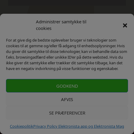
Administrer samtykke til
Kontakt
Privatlivs Politik
cookies
For at give dig de bedste oplevelser bruger vi teknologier som
cookies til at gemme og/eller få adgang til enhedsoplysninger. Hvis
du giver dit samtykke til disse teknologier, kan vi behandle data som
f.eks. browsingadfærd eller unikke ID'er på dette websted. Hvis du
ikke giver dit samtykke eller trækker dit samtykke tilbage, kan det
have en negativ indvirkning på visse funktioner og egenskaber.
GODKEND
AFVIS
SE PRÆFERENCER
kontakt: info@elektronista.dk, CVR-nr. DK3767647
Cookiepolitik
Privacy Policy Elektronista app og Elektronista Mag
Copyrights ©2023 Elektronista. All Rights Reserved.