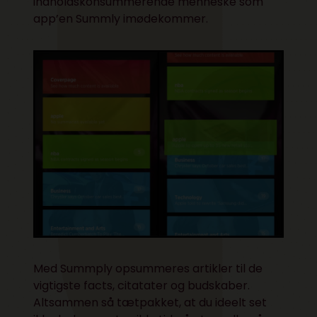
indholdskonsummerende menneske som
app’en Summly imødekommer.
Med Summply opsummeres artikler til de
vigtigste facts, citatater og budskaber.
Altsammen så tætpakket, at du ideelt set