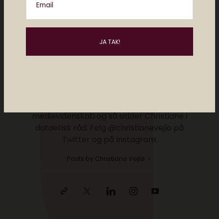
Email
Christiane Vejlø
Christiane er direktør for Elektronista Media
og en af Danmarks førende eksperter i
digital kultur, digitalt content og forholdet
mellem mennesker og teknologi. Christiane
holder foredrag og rådgiver om digitale
trends i ind- og udland. Hun har en
kandidatgrad i religionsvidenskab og
medievidenskab og så sidder Christiane i
dataetisk råd. Følg @christianevejlo på
Twitter og på Instagram.
Posts by Christiane Vejlø