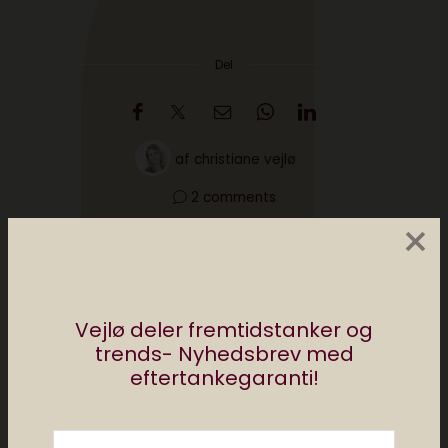
Del
af
christiane vejlø
2 comments
×
Vejlø deler fremtidstanker og
trends- Nyhedsbrev med
eftertankegaranti!