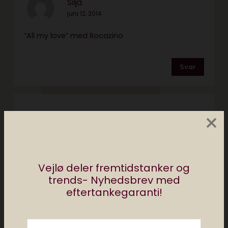
Silja
juni 12, 2014
“All my love” med Rocazino
Svar
×
Jan
juni 12, 2014
Raindrops Keep falling on my head :)
Vejlø deler fremtidstanker og
trends- Nyhedsbrev med
Svar
eftertankegaranti!