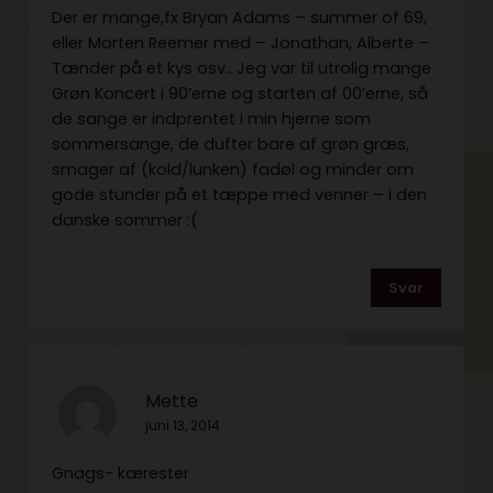
Der er mange,fx Bryan Adams – summer of 69,
eller Morten Reemer med – Jonathan, Alberte –
Tænder på et kys osv.. Jeg var til utrolig mange
Grøn Koncert i 90’erne og starten af 00’erne, så
de sange er indprentet i min hjerne som
sommersange, de dufter bare af grøn græs,
smager af (kold/lunken) fadøl og minder om
gode stunder på et tæppe med venner – i den
danske sommer :(
Svar
Mette
juni 13, 2014
Gnags- kærester