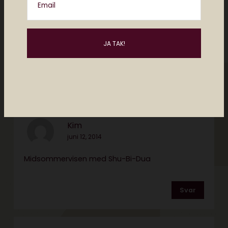
Email
Claus forkert
juni 12, 2014
“Sommer og sol”
Svar
Kim
juni 12, 2014
Midsommervisen med Shu-Bi-Dua
Svar