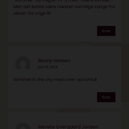
“sommer” for mig er TV-2 med ‘Tidens kvinder’.
Men det kunne være næsten samtlige sange fra
skiven ‘De unge år’
Svar
Benny Hansen
juni 13, 2014
Sommer in the city med Lovin’ spoonfull
Svar
Merete Overgaard Jensen