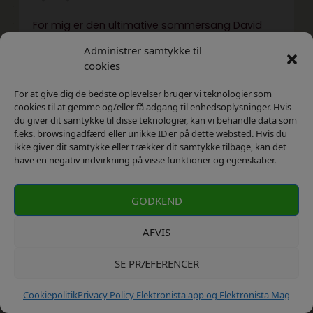
For mig er den ultimative sommersang David
Bowies Let’s dance – minder om en koncert
Administrer samtykke til
med Bowie en svensk sommernat i starten af
cookies
80’erne :)
For at give dig de bedste oplevelser bruger vi teknologier som
cookies til at gemme og/eller få adgang til enhedsoplysninger. Hvis
Svar
du giver dit samtykke til disse teknologier, kan vi behandle data som
f.eks. browsingadfærd eller unikke ID'er på dette websted. Hvis du
ikke giver dit samtykke eller trækker dit samtykke tilbage, kan det
have en negativ indvirkning på visse funktioner og egenskaber.
Ann Larsen
GODKEND
juni 13, 2014
AFVIS
Klart ‘Kokomo’ med The Beach Boys fra
Cocktail-soundtracket :-D
SE PRÆFERENCER
Svar
Cookiepolitik
Privacy Policy Elektronista app og Elektronista Mag