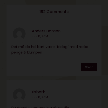
182 Comments
Anders Hansen
juni 12, 2014
Det må da hel klart være “fridag” med raske
penge & klumpen
Svar
Lisbeth
juni 12, 2014
Du danske sommer jeg elsker dig.