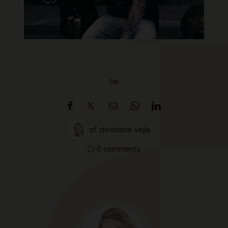
Del
af
christiane vejlø
0 comments