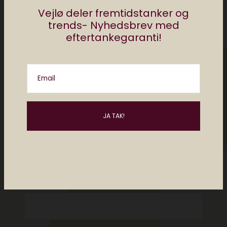
Vejlø deler fremtidstanker og
trends- Nyhedsbrev med
eftertankegaranti!
Email
Please enter an answer in digits:
3 × five =