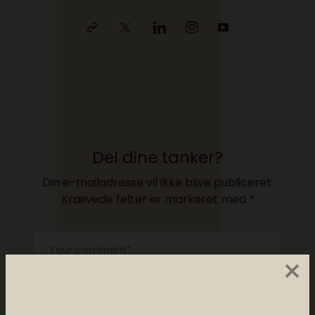
Del dine tanker?
Din e-mailadresse vil ikke blive publiceret.
Krævede felter er markeret med
*
×