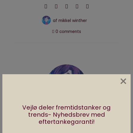
af
mikkel winther
0 comments
×
Vejlø deler fremtidstanker og
trends- Nyhedsbrev med
Mikkel Winther
eftertankegaranti!
Snakker rigtig meget om computerspil,