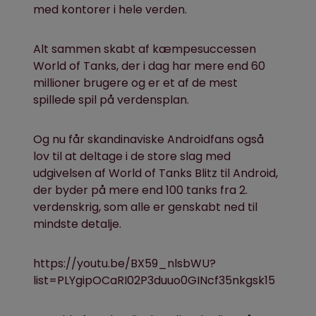
med kontorer i hele verden.
Alt sammen skabt af kæmpesuccessen
World of Tanks, der i dag har mere end 60
millioner brugere og er et af de mest
spillede spil på verdensplan.
Og nu får skandinaviske Androidfans også
lov til at deltage i de store slag med
udgivelsen af World of Tanks Blitz til Android,
der byder på mere end 100 tanks fra 2.
verdenskrig, som alle er genskabt ned til
mindste detalje.
https://youtu.be/BX59_nlsbWU?
list=PLYgipOCaRI02P3duuo0GINcf35nkgsk15