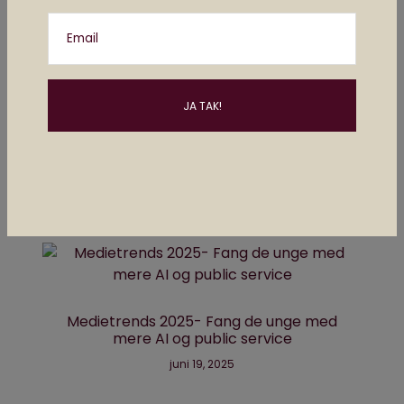
teknologi og internettet. Følg mig på Twitter
(@MikkelWinther), hvis du vil læse endnu
Email
mere om spilnyheder, branchen og
frustrerende cyklister i København.
Posts by Mikkel Winther
Måske kan du lide..
Medietrends 2025- Fang de unge med
mere AI og public service
juni 19, 2025