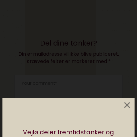
Del dine tanker?
Din e-mailadresse vil ikke blive publiceret.
Krævede felter er markeret med
*
×
Vejlø deler fremtidstanker og