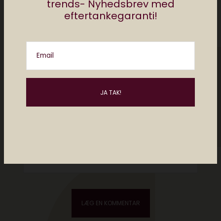
trends- Nyhedsbrev med
eftertankegaranti!
Email
Please enter an answer in digits:
9 + sixteen =