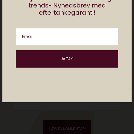
trends- Nyhedsbrev med
eftertankegaranti!
Email
Please enter an answer in digits:
five × 2 =