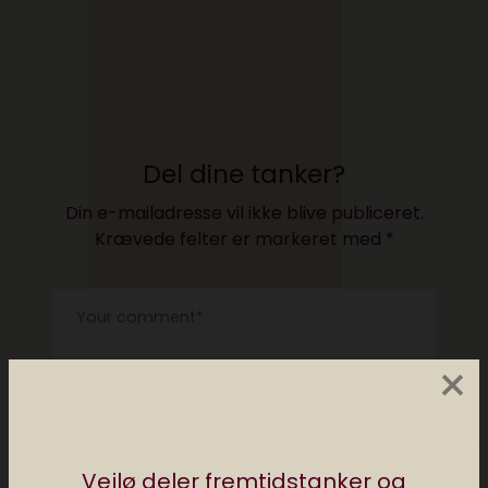
Del dine tanker?
Din e-mailadresse vil ikke blive publiceret.
Krævede felter er markeret med
*
×
Vejlø deler fremtidstanker og