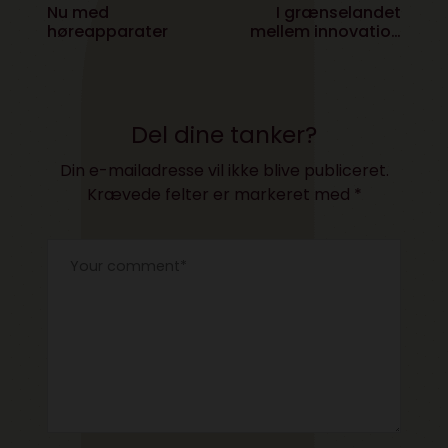
Nu med
I grænselandet
høreapparater
mellem innovation
og Haute Couture
findes der lysende
tøj
Del dine tanker?
Din e-mailadresse vil ikke blive publiceret.
Krævede felter er markeret med
*