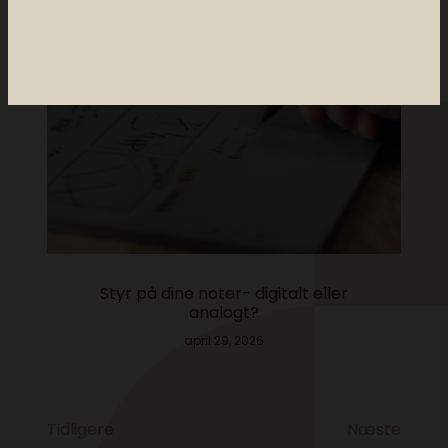
Styr på dine noter- digitalt eller
analogt?
april 29, 2026
Tidligere
Næste