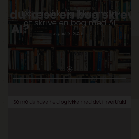
Det er virkelig ikke smart
at skrive en bog med AI
august 3, 2026
Så må du have held og lykke med det i hvertfald