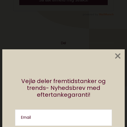
Del
×
af
redaktionen elektronista
Vejlø deler fremtidstanker og
0 comments
trends- Nyhedsbrev med
eftertankegaranti!
Email