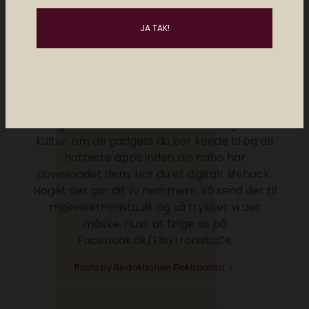
Redaktionen Elektronista
Elektronista Redaktionen deler tips, apps og
digitale tricks. Vi skriver om den digitale
kultur, om de gadgets du bør kende til og de
hotteste apps inden din nabo har
downloadet dem. Har du et digitalt lifehack.
Noget der gør dit liv nemmere, så send det til
mj@elektronista.dk og så trykker vi det
måske. Husk at følge os på
Facebook.dk/ElektronistaDK
Posts by Redaktionen Elektronista