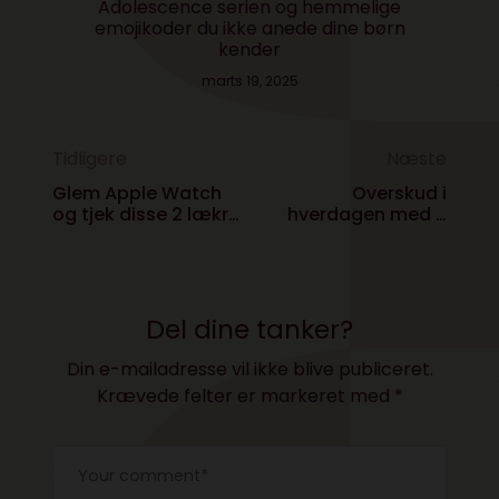
Adolescence serien og hemmelige
emojikoder du ikke anede dine børn
kender
marts 19, 2025
Tidligere
Næste
Glem Apple Watch
Overskud i
og tjek disse 2 lækre
hverdagen med 3
smartwatches
meditations-apps
Del dine tanker?
Din e-mailadresse vil ikke blive publiceret.
Krævede felter er markeret med
*