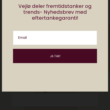
Vejlø deler fremtidstanker og
trends- Nyhedsbrev med
eftertankegaranti!
Email
Please enter an answer in digits:
eighteen − 18 =