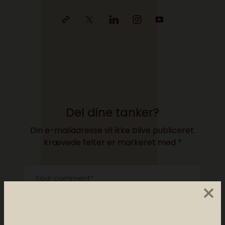
Del dine tanker?
Din e-mailadresse vil ikke blive publiceret.
Krævede felter er markeret med
*
×