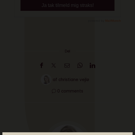
Del
af
christiane vejlø
0 comments