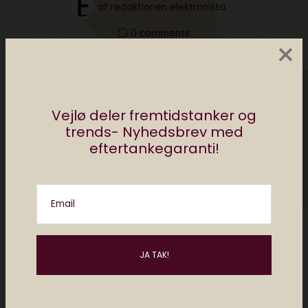
af
redaktionen elektronista
0 comments
×
Vejlø deler fremtidstanker og
trends- Nyhedsbrev med
eftertankegaranti!
Email
Redaktionen Elektronista
Elektronista Redaktionen deler tips, apps og
digitale tricks. Vi skriver om den digitale
kultur, om de gadgets du bør kende til og de
hotteste apps inden din nabo har