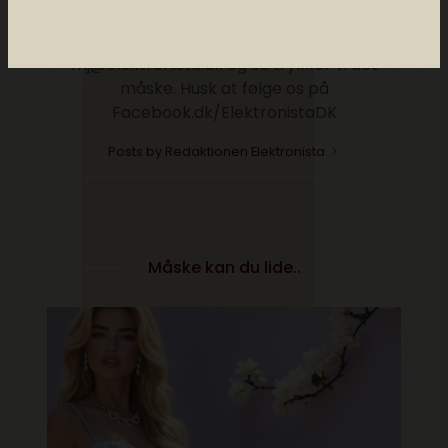
downloadet dem. Har du et digitalt lifehack.
Noget der gør dit liv nemmere, så send det til
mj@elektronista.dk og så trykker vi det
måske. Husk at følge os på
Facebook.dk/ElektronistaDK
Posts by Redaktionen Elektronista
Måske kan du lide..