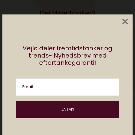
Del dine tanker?
×
Din e-mailadresse vil ikke blive publiceret.
Krævede felter er markeret med
*
Vejlø deler fremtidstanker og
trends- Nyhedsbrev med
eftertankegaranti!
Email