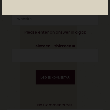
Please enter an answer in digits:
sixteen − thirteen =
No Comments Yet.