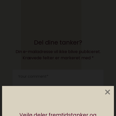
Del dine tanker?
Din e-mailadresse vil ikke blive publiceret.
Krævede felter er markeret med
*
×
Vejlø deler fremtidstanker og