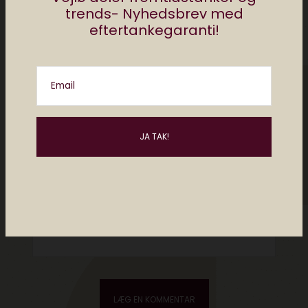
trends- Nyhedsbrev med
eftertankegaranti!
Email
Please enter an answer in digits:
20 − two =