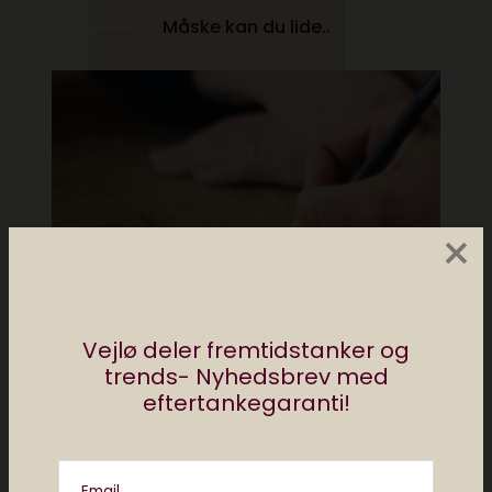
Måske kan du lide..
×
Vejlø deler fremtidstanker og
trends- Nyhedsbrev med
eftertankegaranti!
Styr på dine noter- digitalt eller
analogt?
Email