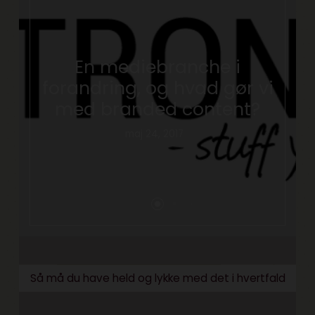
En mediebranche i
forandring, og hvad gør vi
med branded content?
maj 24, 2017
Så må du have held og lykke med det i hvertfald