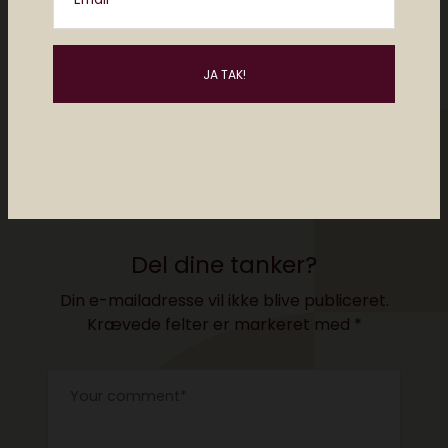
april 29, 2026
Tidligere
Næste
NU KOMMER
WHAT WAS THE BIG
POLITIKEN.DK TIL AT
DELL DEAL?
KOSTE
Del dine tanker?
Din e-mailadresse vil ikke blive publiceret.
Krævede felter er markeret med
*