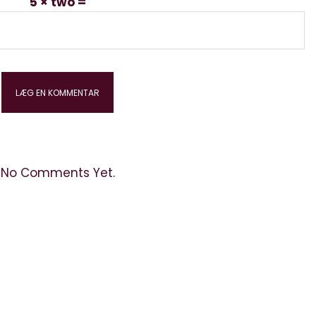
5 × two =
No Comments Yet.
kontakt: info@elektronista.dk, CVR-nr. DK3767647