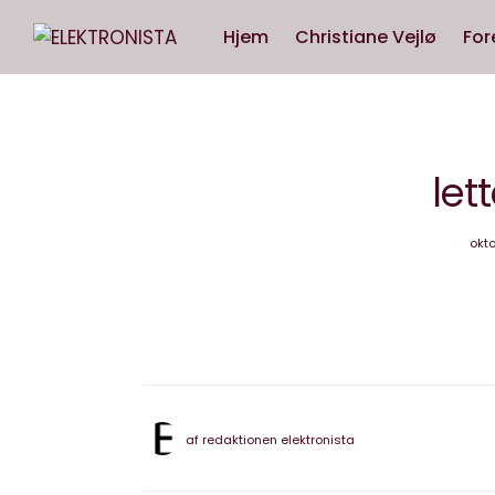
Hjem
Christiane Vejlø
For
let
okto
af
redaktionen elektronista