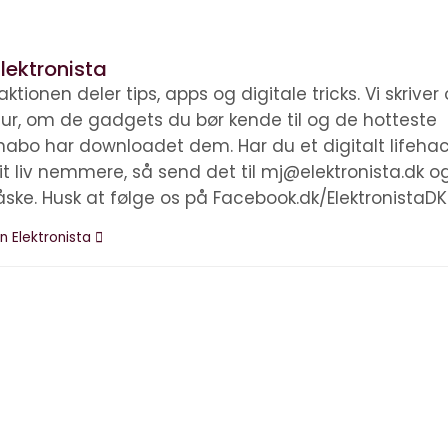
lektronista
ktionen deler tips, apps og digitale tricks. Vi skrive
ltur, om de gadgets du bør kende til og de hotteste
nabo har downloadet dem. Har du et digitalt lifehac
it liv nemmere, så send det til mj@elektronista.dk o
åske. Husk at følge os på Facebook.dk/ElektronistaDK
n Elektronista