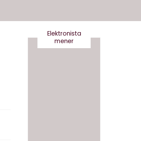
Elektronista
mener
Det er
Kære
virkelig
kultur
ikke
minist
smart
er- vi
at
skal
skrive
tale