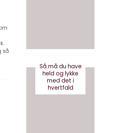
en bog
om AI
med AI
juni 26, 2026
august 3, 2026
r om
k.
g så
Så må du have
held og lykke
med det i
hvertfald