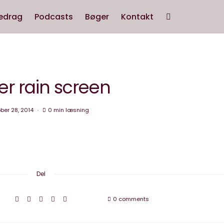
edrag
Podcasts
Bøger
Kontakt
ter rain screen
ber 28, 2014
0 min læsning
Del
0 comments