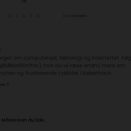
Del
0 comments
r
eget om computerspil, teknologi og internettet. Føl
(@MikkelWinther), hvis du vil læse endnu mere om
anchen og frustrerende cyklister i København.
ther
Måske kan du lide..