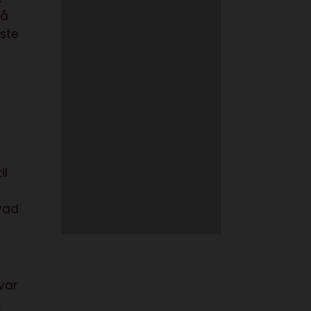
så
este
il
hvad
var
,