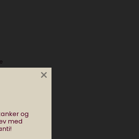
ge
×
r
stanker og
rev med
nti!