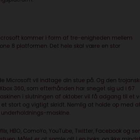
icrosoft kommer i form af tre-enigheden mellem
ne 8 platformen. Det hele skal være en stor
e Microsoft vil indtage din stue på. Og den trojans
Xbox 360, som efterhånden har sneget sig ud i 67
skinen i slutningen af oktober vil få adgang til et 
 et stort og vigtigt skridt. Nemlig at holde op med a
en underholdnings-maskine.
tflix, HBO, ComoYo, YouTube, Twitter, Facebook og se
stuen. Målet er at samle alt i en boks, og ikke minds