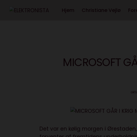
Hjem
Christiane Vejlø
For
MICROSOFT GÅR
okt
Det var en kølig morgen i Ørestade
forventer af fremtidens underholdni