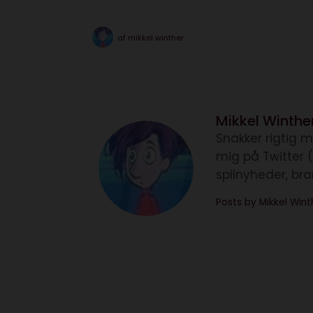
af
mikkel winther
Mikkel Winthe
Snakker rigtig m
mig på Twitter 
spilnyheder, br
Posts by Mikkel Win