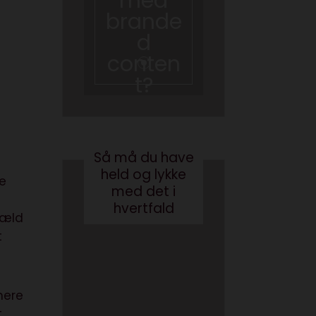
med
en bog
brande
med AI
d
august 3, 2026
conten
t?
maj 24, 2017
Så må du have
held og lykke
ke
med det i
hvertfald
væld
t
nere
t