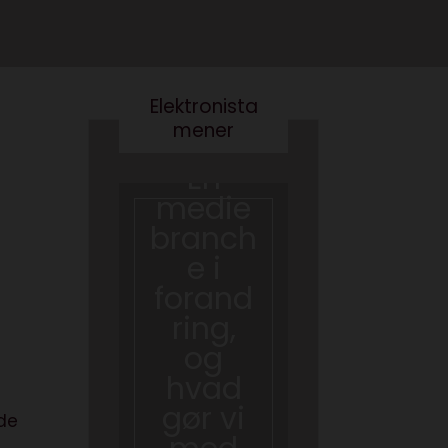
Elektronista
mener
En
medie
branch
e i
Det er
forand
virkelig
ring,
ikke
og
smart
hvad
at
gør vi
skrive
de