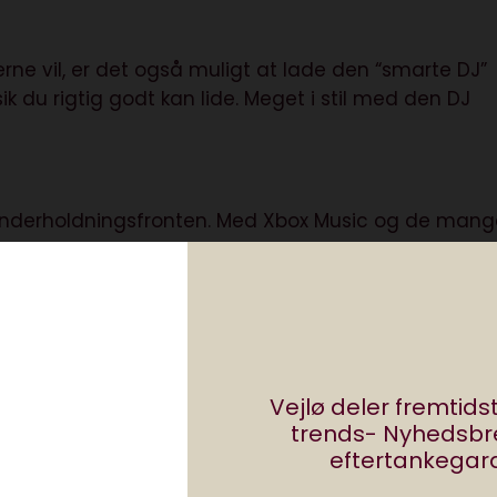
ne vil, er det også muligt at lade den “smarte DJ”
du rigtig godt kan lide. Meget i stil med den DJ
på underholdningsfronten. Med Xbox Music og de man
 stærkere end Sony med deres Playstation eller
 andre spilmaskiner, det er Apple. Kampen om stuen e
re til gavn for os forbrugere.
Vejlø deler fremtid
trends- Nyhedsb
eftertankegara