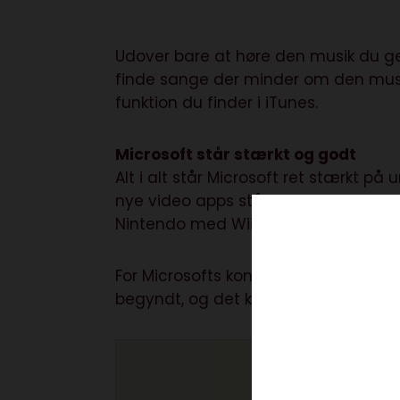
Udover bare at høre den musik du ger
finde sange der minder om den musik 
funktion du finder i iTunes.
Microsoft står stærkt og godt
Alt i alt står Microsoft ret stærkt 
nye video apps står Microsoft meget
Nintendo med Wii.
For Microsofts konkurrent er ikke de
begyndt, og det kommer kun til at væ