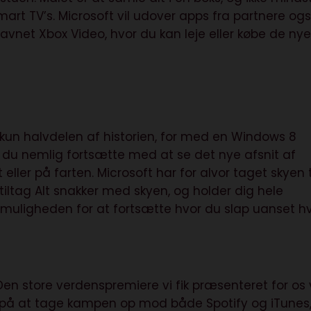
t TV’s. Microsoft vil udover apps fra partnere og
vnet Xbox Video, hvor du kan leje eller købe de ny
kun halvdelen af historien, for med en Windows 8
n du nemlig fortsætte med at se det nye afsnit af
ller på farten. Microsoft har for alvor taget skyen t
tiltag Alt snakker med skyen, og holder dig hele
til muligheden for at fortsætte hvor du slap uanset 
Den store verdenspremiere vi fik præsenteret for os 
g på at tage kampen op mod både Spotify og iTunes