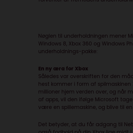
Nøglen til underholdningen mener M
Windows 8, Xbox 360 og Windows Pho
underholdnings-pakke:
En ny æra for Xbox
Således var overskriften for den måd
hest kommer i form af spilmaskinen 
millioner hjem verden over, og når ma
af apps, vil den ifølge Microsoft tage
være en spillemaskine, og blive til 
Det betyder, at du får adgang til Ne
også fodbold på din Xbox lige midt i 