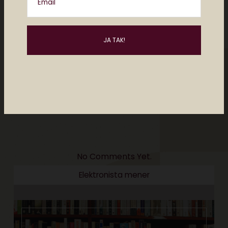
Email
Please enter an answer in digits:
six − five =
No Comments Yet.
Elektronista mener