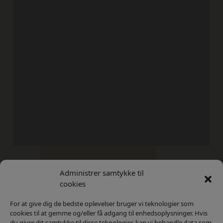
Administrer samtykke til
Kontakt
Privatlivs Politik
cookies
For at give dig de bedste oplevelser bruger vi teknologier som
cookies til at gemme og/eller få adgang til enhedsoplysninger. Hvis
du giver dit samtykke til disse teknologier, kan vi behandle data som