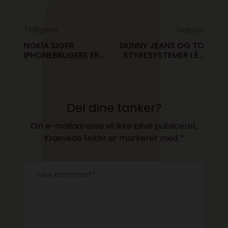
Tidligere
Næste
NOKIA SIGER
SKINNY JEANS OG TO
IPHONEBRUGERE ER
STYRESYSTEMER I ÈN
HJERNEDØDE
SKÆRM- NYE
ZOMBIER
TABLETS FRA
SAMSUNG
Del dine tanker?
Din e-mailadresse vil ikke blive publiceret.
Krævede felter er markeret med
*