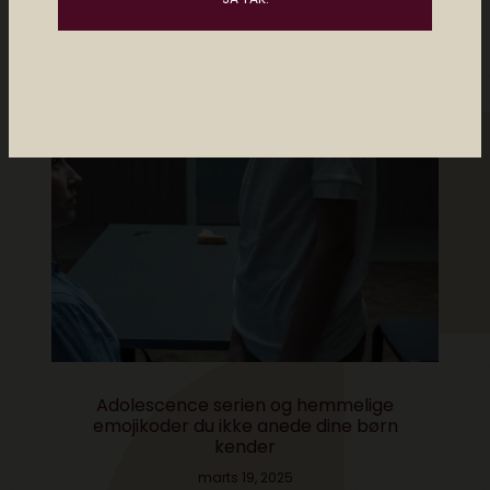
Adolescence serien og hemmelige
emojikoder du ikke anede dine børn
kender
marts 19, 2025