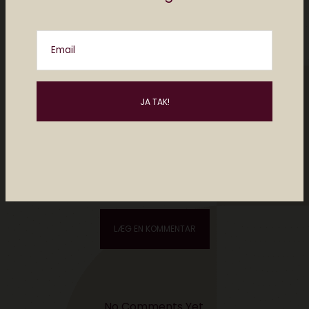
Email
Please enter an answer in digits:
four × 5 =
No Comments Yet.