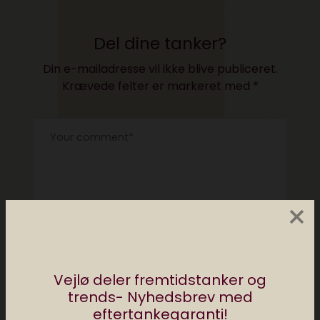
Del dine tanker?
Din e-mailadresse vil ikke blive publiceret.
Krævede felter er markeret med
*
×
Vejlø deler fremtidstanker og
trends- Nyhedsbrev med
eftertankegaranti!