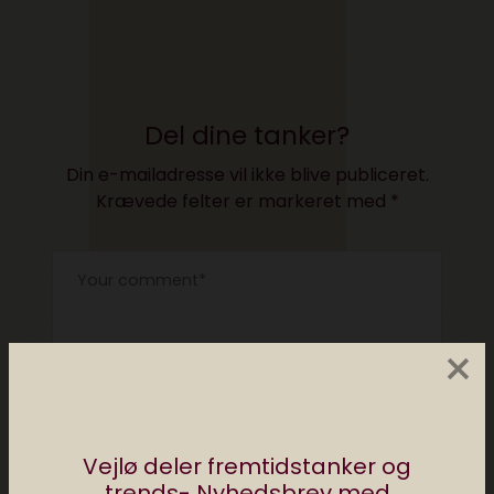
Del dine tanker?
Din e-mailadresse vil ikke blive publiceret.
Krævede felter er markeret med
*
×
Vejlø deler fremtidstanker og
trends- Nyhedsbrev med