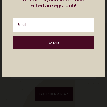
eftertankegaranti!
Email
Please enter an answer in digits:
2 × one =