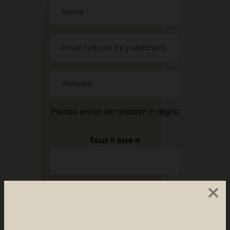
Please enter an answer in digits:
four × one =
×