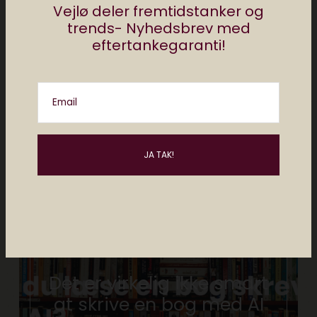
Vejlø deler fremtidstanker og
trends- Nyhedsbrev med
eftertankegaranti!
No Comments Yet.
Email
Elektronista mener
Det er virkelig ikke smart
at skrive en bog med AI