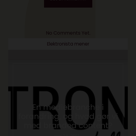
No Comments Yet.
Elektronista mener
En mediebranche i
forandring, og hvad gør vi
med branded content?