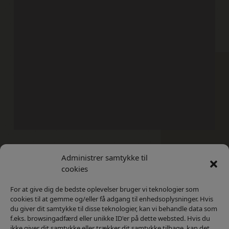
Administrer samtykke til
Kontakt
Privatlivs Politik
cookies
For at give dig de bedste oplevelser bruger vi teknologier som
cookies til at gemme og/eller få adgang til enhedsoplysninger. Hvis
du giver dit samtykke til disse teknologier, kan vi behandle data som
f.eks. browsingadfærd eller unikke ID'er på dette websted. Hvis du
ikke giver dit samtykke eller trækker dit samtykke tilbage, kan det