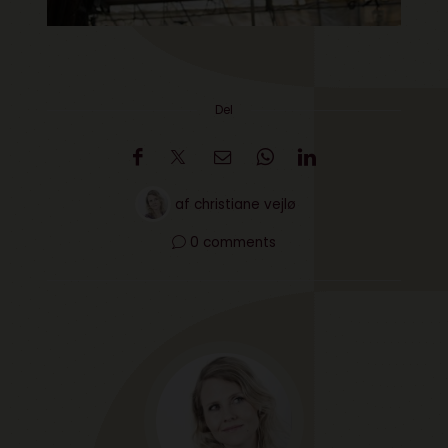
Del
af
christiane vejlø
0 comments