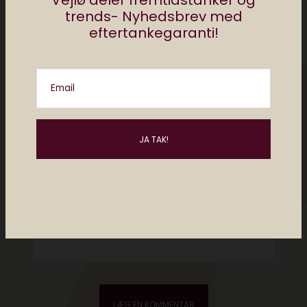
Vejlø deler fremtidstanker og
trends- Nyhedsbrev med
eftertankegaranti!
Email
Please enter an answer in digits:
11 − eight =