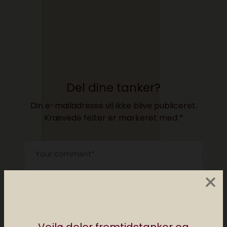
Del dine tanker?
Din e-mailadresse vil ikke blive publiceret.
Krævede felter er markeret med
*
×