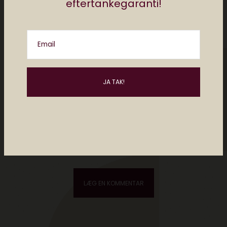
eftertankegaranti!
Email
Please enter an answer in digits:
three − 3 =