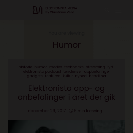
You are viewing
Humor
historie
humor
medier
techhacks
streaming
lyd
elektronista podcast
tendenser
appbefalinger
gadgets
featured
kultur
nyhed
headliner
Elektronista app- og
anbefalinger i året der gik
december 29, 2017
5 min læsning