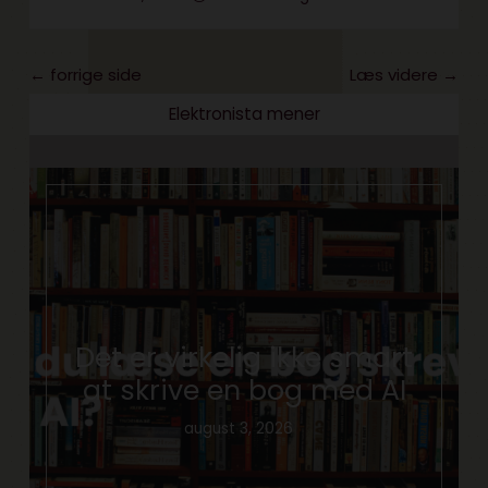
← forrige side
Læs videre →
Elektronista mener
Det er virkelig ikke smart
at skrive en bog med AI
august 3, 2026