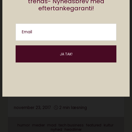
trends- Nyhedsbrev med
eftertankegaranti!
Email
historie
humor
medier
lyd
elektronista podcast
tendenser
featured
kultur
nyhed
headliner
Podcast #278 Elektronista
Live – Podcast festivalen
november 23, 2017
2 min læsning
humor
medier
mad
tech business
featured
kultur
nyhed
headliner