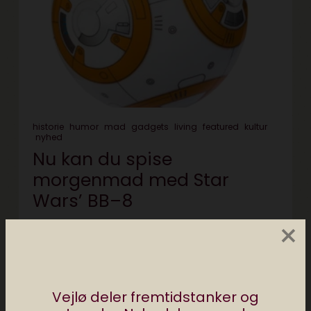
historie
humor
mad
gadgets
living
featured
kultur
nyhed
Nu kan du spise
morgenmad med Star
Wars’ BB–8
×
november 27, 2017
1 min læsning
Vejlø deler fremtidstanker og