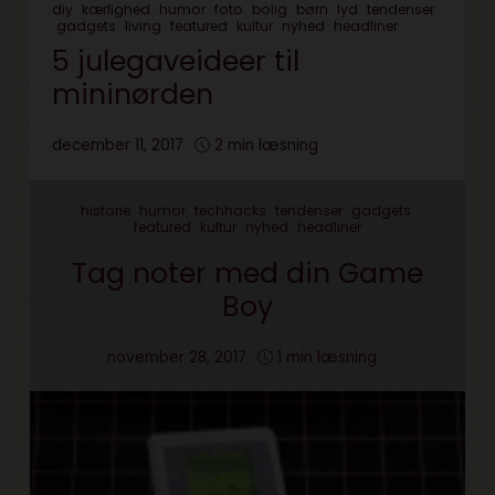
diy
kærlighed
humor
foto
bolig
børn
lyd
tendenser
gadgets
living
featured
kultur
nyhed
headliner
5 julegaveideer til
mininørden
december 11, 2017
2 min læsning
historie
humor
techhacks
tendenser
gadgets
featured
kultur
nyhed
headliner
Tag noter med din Game
Boy
november 28, 2017
1 min læsning