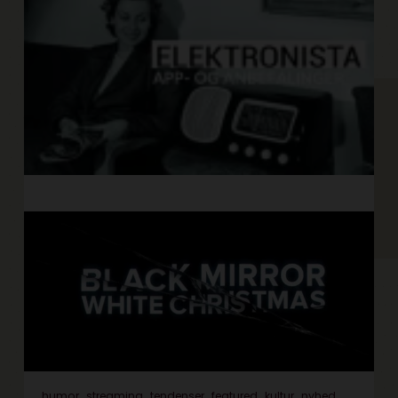
humor
streaming
tendenser
featured
kultur
nyhed