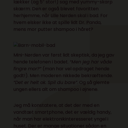
lækker (og 5″ stor!) sag med yummy-skarp
skærm. Den er også blevet favoritten
herhjemme, når Lille Nørden skal i bad. For
hvem elsker ikke at spille lidt
Dr. Panda
,
mens mor putter shampoo i håret?
Mini-Nørden var først lidt skeptisk, da jeg gav
hende telefonen i badet.
“Men jeg har våde
fingre mor?”
(man har vel opdraget hende
godt!). Men moderen nikkede bekræftende.
“Det er helt ok. Spil du bare”
. Og så glemte
ungen ellers alt om shampoo i øjnene.
Jeg må konstatere, at det der med en
vandtæt smartphone, det er vældig handy,
når man har elektronikinteresseret yngel i
huset. Der er mange situationer sådan en