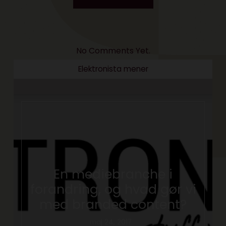
No Comments Yet.
Elektronista mener
En mediebranche i
forandring, og hvad gør vi
med branded content?
maj 24, 2017