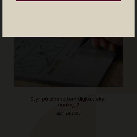
Styr på dine noter- digitalt eller
analogt?
april 29, 2026