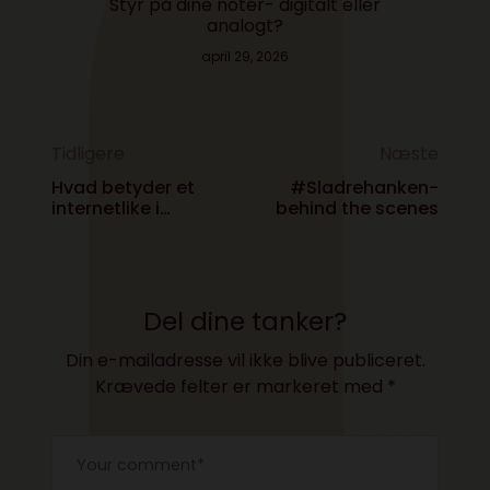
Styr på dine noter- digitalt eller
analogt?
april 29, 2026
Tidligere
Næste
Hvad betyder et
#Sladrehanken-
internetlike i
behind the scenes
virkeligheden?
Podcast #112 med
Vincent Hendricks
Del dine tanker?
Din e-mailadresse vil ikke blive publiceret.
Krævede felter er markeret med
*