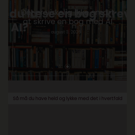
Det er virkelig ikke smart
at skrive en bog med AI
august 3, 2026
Så må du have held og lykke med det i hvertfald