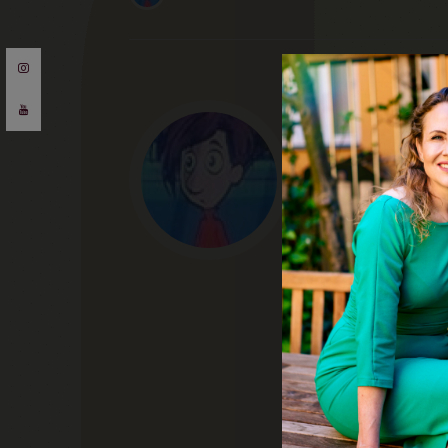
Mikkel Winthe
Snakker rigtig m
mig på Twitter 
spilnyheder, br
Posts by Mikkel Win