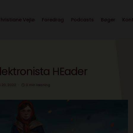
hristiane Vejlø
Foredrag
Podcasts
Bøger
Kon
lektronista HEader
li 20, 2022
0 min læsning