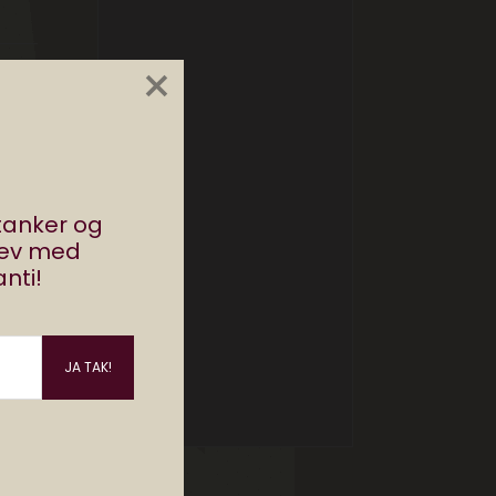
×
g
stanker og
rev med
nti!