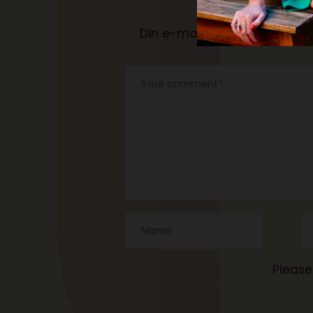
De
Din e-mailadresse vil ikke bli
Please