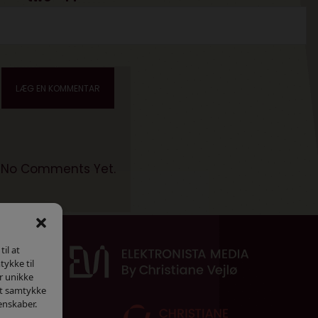
No Comments Yet.
il at
tykke til
r unikke
dit samtykke
enskaber.