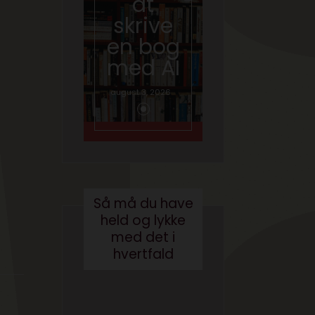
at
hvad
skrive
gør vi
en bog
med
med AI
brande
d
august 3, 2026
conten
t?
maj 24, 2017
Så må du have
held og lykke
med det i
hvertfald