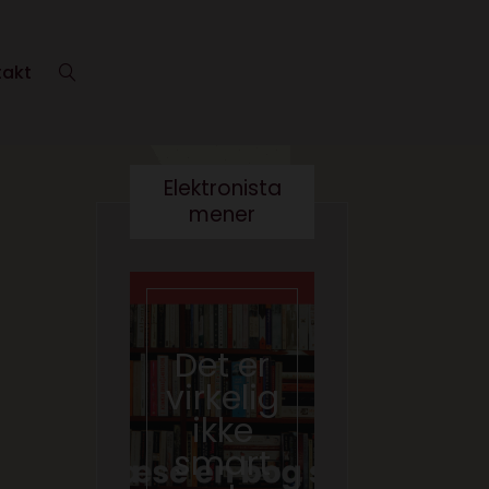
takt
Elektronista
mener
En
medie
branch
Det er
e i
virkelig
forand
ikke
ring,
smart
og