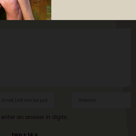
l dine tanker?
ve publiceret.
Krævede felter er markeret med
*
 enter an answer in digits:
two + 14 =