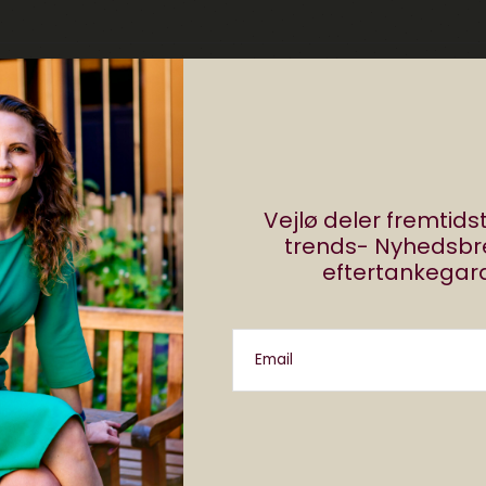
r
eget om computerspil, teknologi og internettet. Føl
(@MikkelWinther), hvis du vil læse endnu mere om
anchen og frustrerende cyklister i København.
Vejlø deler fremtid
trends- Nyhedsb
ther
eftertankegara
Email