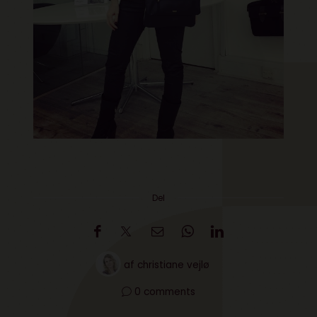
Del
af
christiane vejlø
0 comments