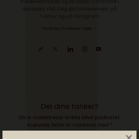
medievidenskab og så sidder Christiane i
dataetisk råd. Følg @christianevejlo på
Twitter og på Instagram.
Posts by Christiane Vejlø
Del dine tanker?
Din e-mailadresse vil ikke blive publiceret.
Krævede felter er markeret med
*
×