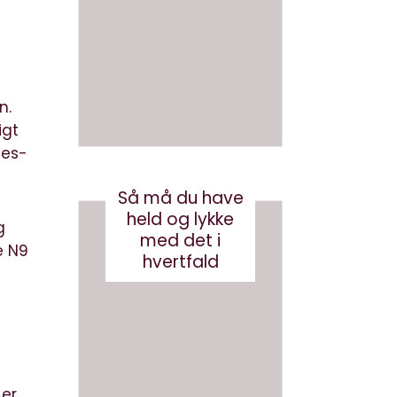
en bog
ve AI
med AI
bots
(eller
august 3, 2026
robotst
øvsug
n.
ere)
igt
nes-
oktober 11, 2024
Så må du have
held og lykke
g
med det i
e N9
hvertfald
 er