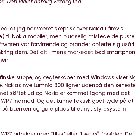
ok. Den virker nemlig virkelig fed.
, at jeg har været skeptisk over Nokia i årevis.
 til Nokia mobiler, men pludselig mistede de puste
twaren var forvirrende og brandet opførte sig usårl
mkring dem. Det alt i mens markedet bød smartpho
men.
 finske suppe, og ægteskabet med Windows viser si
idé. Nokias nye Lumnia 800 ligner udenpå den senest
temet skiftet ud og Nokia er kommet igang med det
 WP7 indmad. Og det kunne faktisk godt tyde på at
r på bænken og gøre plads til et nyt styresystem i
WP7 arbejder med “tiles” eller fliser på forsiden. Det