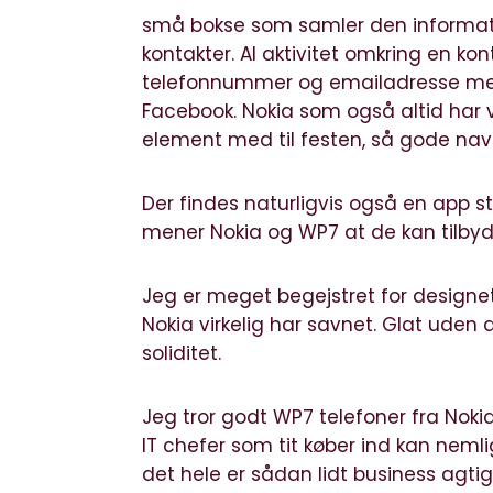
små bokse som samler den informatio
kontakter. Al aktivitet omkring en ko
telefonnummer og emailadresse men 
Facebook. Nokia som også altid har v
element med til festen, så gode nav
Der findes naturligvis også en app s
mener Nokia og WP7 at de kan tilbyde
Jeg er meget begejstret for designet
Nokia virkelig har savnet. Glat uden 
soliditet.
Jeg tror godt WP7 telefoner fra Noki
IT chefer som tit køber ind kan neml
det hele er sådan lidt business agtigt