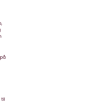
,
g
n
 på
til