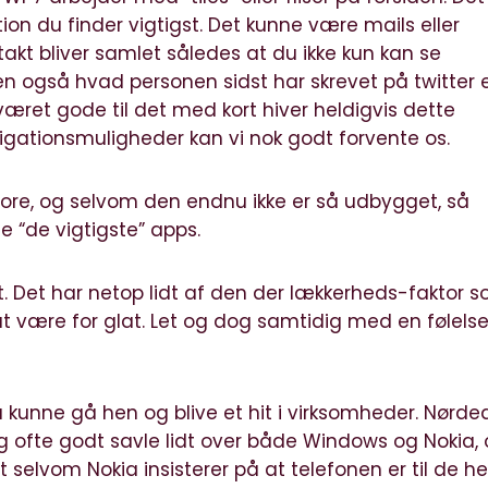
n du finder vigtigst. Det kunne være mails eller
ntakt bliver samlet således at du ikke kun kan se
også hvad personen sidst har skrevet på twitter e
æret gode til det med kort hiver heldigvis dette
igationsmuligheder kan vi nok godt forvente os.
tore, og selvom den endnu ikke er så udbygget, så
 “de vigtigste” apps.
. Det har netop lidt af den der lækkerheds-faktor 
at være for glat. Let og dog samtidig med en følelse
a kunne gå hen og blive et hit i virksomheder. Nørde
ig ofte godt savle lidt over både Windows og Nokia,
 selvom Nokia insisterer på at telefonen er til de he