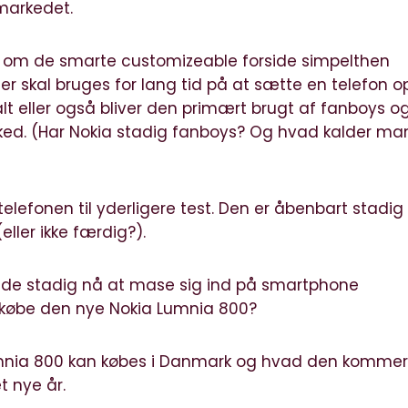
markedet.
r, om de smarte customizeable forside simpelthen
r skal bruges for lang tid på at sætte en telefon op
alt eller også bliver den primært brugt af fanboys o
ked. (Har Nokia stadig fanboys? Og hvad kalder ma
telefonen til yderligere test. Den er åbenbart stadig
ller ikke færdig?).
 de stadig nå at mase sig ind på smartphone
 købe den nye Nokia Lumnia 800?
umnia 800 kan købes i Danmark og hvad den kommer 
t nye år.