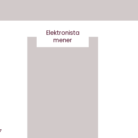
Elektronista
mener
Nej tak
til
Robert
og
Det er
Robert
virkelig
a-
ikke
Derfor
smart
skal vi
at
ikke
skrive
navngi
7