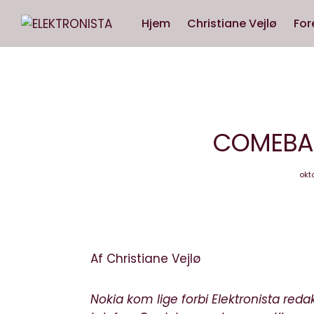
Hjem
Christiane Vejlø
For
COMEBAC
okt
Af Christiane Vejlø
Nokia kom lige forbi Elektronista red