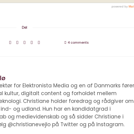
Del
4 comments
lø
irektør for Elektronista Media og en af Danmarks før
tal kultur, digitalt content og forholdet mellem
knologi. Christiane holder foredrag og rådgiver om
i ind- og udland. Hun har en kandidatgrad i
kab og medievidenskab og så sidder Christiane i
ølg @christianevejlo på Twitter og på Instagram.