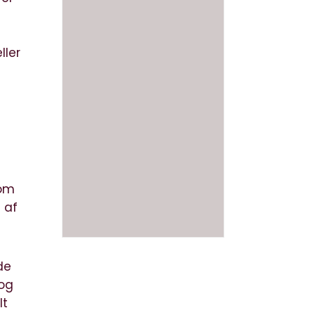
ller
som
 af
de
 og
lt