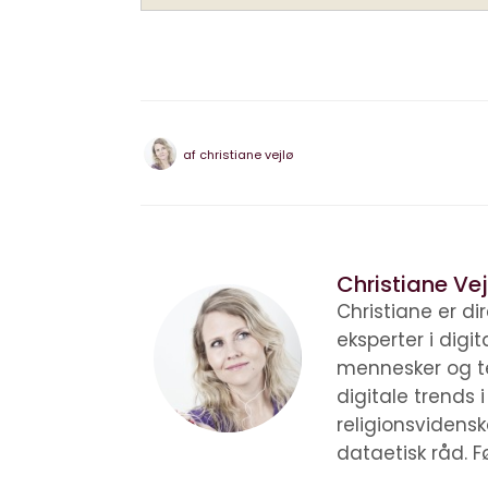
af
christiane vejlø
Christiane Vej
Christiane er d
eksperter i digi
mennesker og te
digitale trends 
religionsvidens
dataetisk råd. F