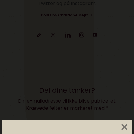
Twitter og på Instagram.
Posts by Christiane Vejlø
Del dine tanker?
Din e-mailadresse vil ikke blive publiceret.
Krævede felter er markeret med
*
×