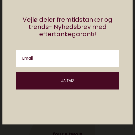
Vejlø deler fremtidstanker og
trends- Nyhedsbrev med
eftertankegaranti!
Email
Please enter an answer in digits:
four × two =