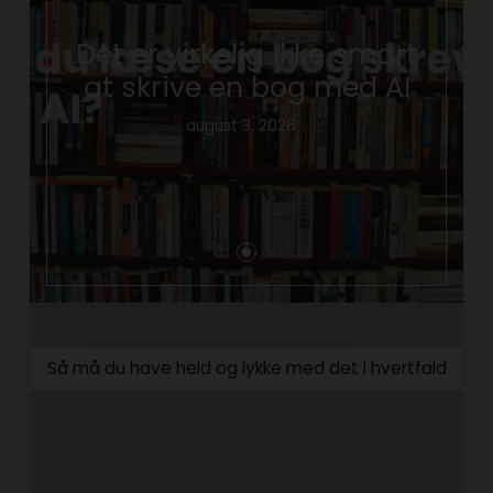
Det er virkelig ikke smart
at skrive en bog med AI
august 3, 2026
Så må du have held og lykke med det i hvertfald