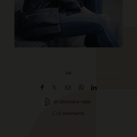
Del
af
christiane vejlø
0 comments