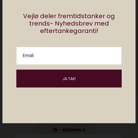
Vejlø deler fremtidstanker og
trends- Nyhedsbrev med
eftertankegaranti!
Email
Please enter an answer in digits:
16 − sixteen =