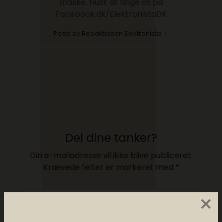
måske. Husk at følge os på
Facebook.dk/ElektronistaDK
Posts by Redaktionen Elektronista
Del dine tanker?
Din e-mailadresse vil ikke blive publiceret.
Krævede felter er markeret med
*
×