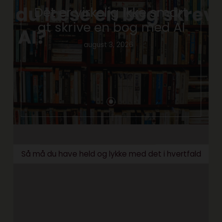
Det er virkelig ikke smart
at skrive en bog med AI
august 3, 2026
Så må du have held og lykke med det i hvertfald