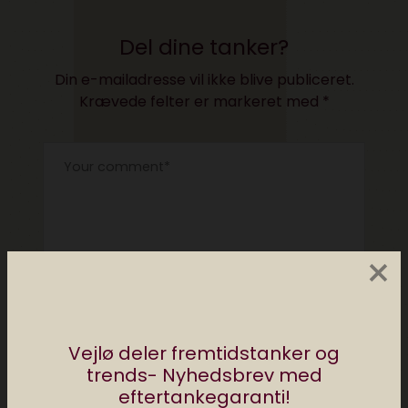
Del dine tanker?
Din e-mailadresse vil ikke blive publiceret.
Krævede felter er markeret med
*
×
Vejlø deler fremtidstanker og
trends- Nyhedsbrev med
eftertankegaranti!