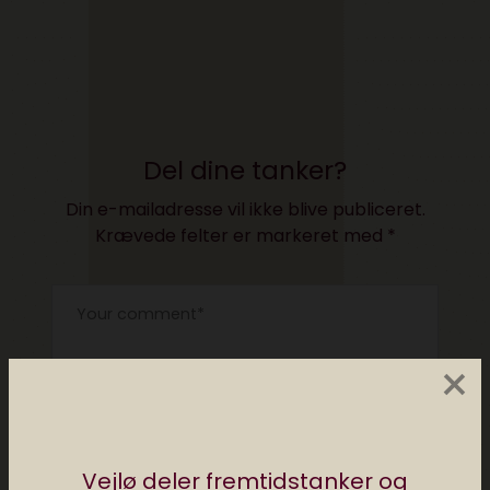
Del dine tanker?
Din e-mailadresse vil ikke blive publiceret.
Krævede felter er markeret med
*
×
Vejlø deler fremtidstanker og