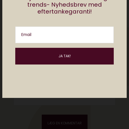
trends- Nyhedsbrev med
eftertankegaranti!
Email
Please enter an answer in digits:
thirteen + fourteen =