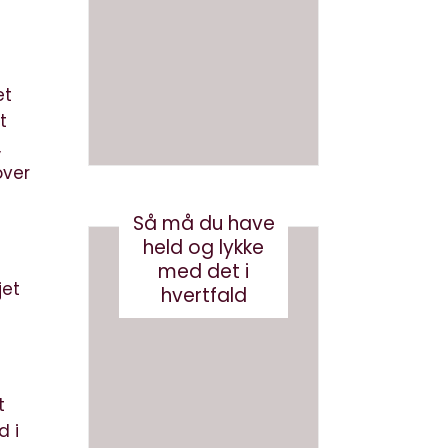
en bog
med
med AI
brande
d
august 3, 2026
conten
et
t?
t
,
maj 24, 2017
over
Så må du have
held og lykke
med det i
jet
hvertfald
t
d i