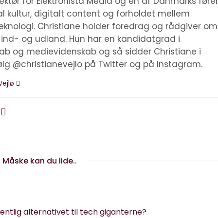
irektør for Elektronista Media og en af Danmarks før
tal kultur, digitalt content og forholdet mellem
knologi. Christiane holder foredrag og rådgiver om
i ind- og udland. Hun har en kandidatgrad i
kab og medievidenskab og så sidder Christiane i
ølg @christianevejlo på Twitter og på Instagram.
Vejlø
Måske kan du lide..
entlig alternativet til tech giganterne?