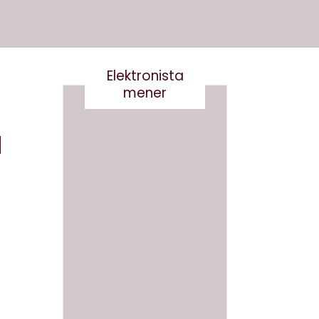
Elektronista
mener
En
H
medie
branch
Det er
e i
virkelig
forand
ikke
ring,
smart
og
at
hvad
skrive
gør vi