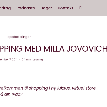
edrag
Podcasts
Bøger
Kontakt
appbefalinger
OPPING MED MILLA JOVOVIC
ember 7, 2011
1 min læsning
lkommen til shopping i ny luksus, virtuel store.
på din iPad?