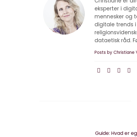
Christiane er d
eksperter i digi
mennesker og te
digitale trends 
religionsvidens
dataetisk råd. F
Posts by Christiane 
Guide: Hvad er eg