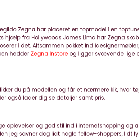
egildo Zegna har placeret en topmodel i en toptun
cts hjælp fra Hollywoods James Lima har Zegna skab
 poserer i det. Altsammen pakket ind idesignermøbler
ikken hedder
Zegna Instore
og ligger svævende lige 
klikker du på modellen og får et nærmere kik, hvor tø
r også lader dig se detaljer samt pris.
ge oplevelser og god stil ind i internetshopping og a
Men jeg savner dog lidt nogle fellow-shoppers, lidt ly