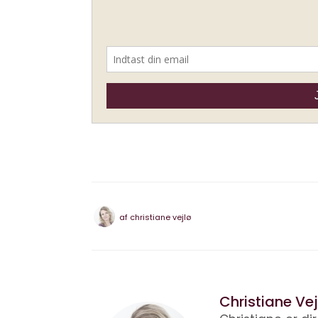
af
christiane vejlø
Christiane Vej