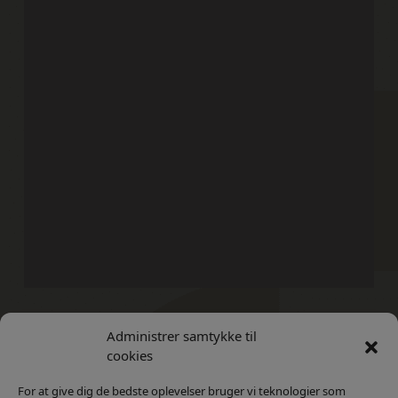
Administrer samtykke til
Kontakt
Privatlivs Politik
cookies
For at give dig de bedste oplevelser bruger vi teknologier som