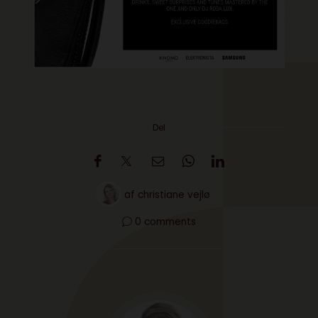
Del
af
christiane vejlø
0 comments