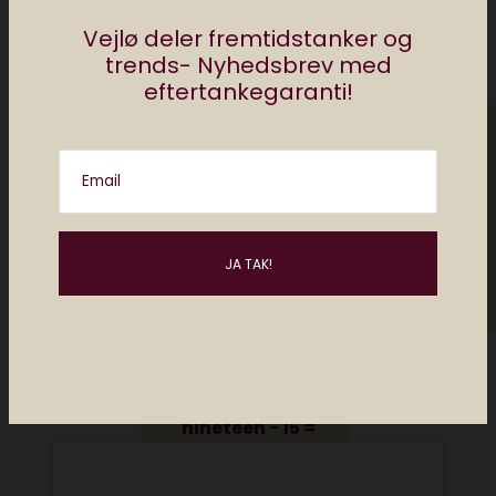
Vejlø deler fremtidstanker og
trends- Nyhedsbrev med
eftertankegaranti!
Email
Please enter an answer in digits:
nineteen − 15 =