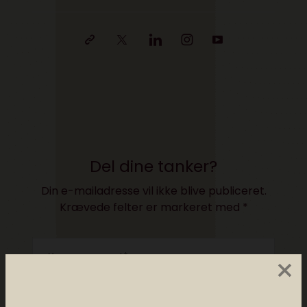
Del dine tanker?
Din e-mailadresse vil ikke blive publiceret.
Krævede felter er markeret med
*
×