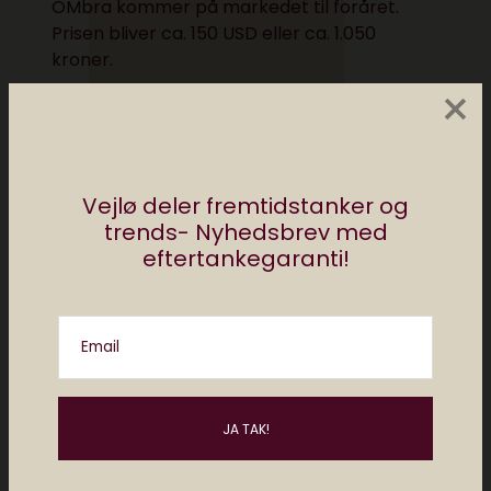
OMbra kommer på markedet til foråret.
Prisen bliver ca.
150 USD eller ca. 1.050
kroner.
×
https://omsignal.com/pages/omsignal-bra
Vejlø deler fremtidstanker og
trends- Nyhedsbrev med
eftertankegaranti!
Email