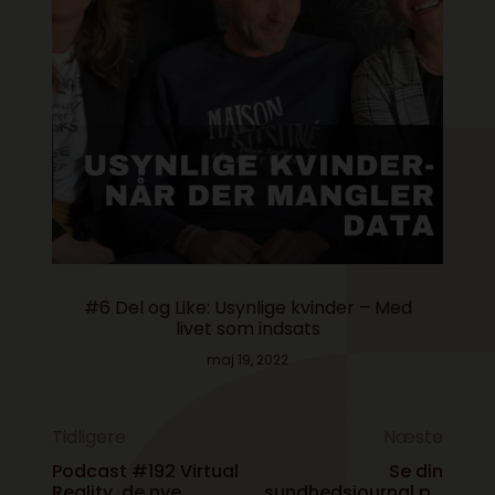
#6 Del og Like: Usynlige kvinder – Med
livet som indsats
maj 19, 2022
Tidligere
Næste
Podcast #192 Virtual
Se din
Reality, de nye
sundhedsjournal på